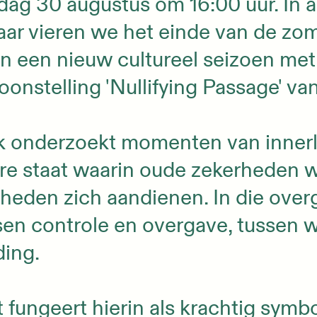
dag 30 augustus om 16:00 uur. In 
ar vieren we het einde van de zome
an een nieuw cultureel seizoen me
oonstelling 'Nullifying Passage' va
 onderzoekt momenten van innerli
re staat waarin oude zekerheden 
kheden zich aandienen. In die ov
sen controle en overgave, tussen 
ding.
 fungeert hierin als krachtig symbo