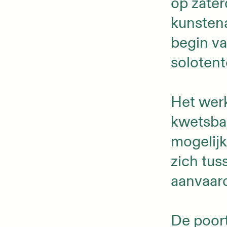
op zater
kunstena
begin v
solotent
Het werk
kwetsba
mogelij
zich tus
aanvaar
De poort