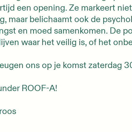
ertijd een opening. Ze markeert niet
g, maar belichaamt ook de psychol
 angst en moed samenkomen. De poo
lijven waar het veilig is, of het on
eugen ons op je komst zaterdag 30
 under ROOF-A!
roos