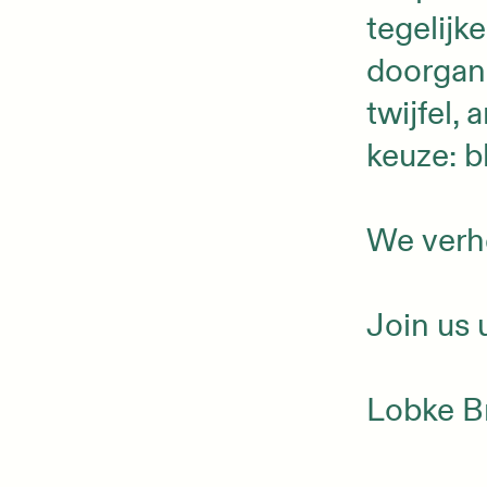
tegelijk
doorgan
twijfel,
keuze: b
We verh
Join us
Lobke B