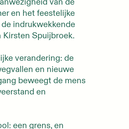
aanwezigheid van de
r en het feestelijke
t de indrukwekkende
n Kirsten Spuijbroek.
jke verandering: de
wegvallen en nieuwe
ergang beweegt de mens
weerstand en
ol: een grens, en