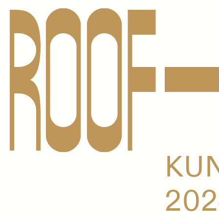
KU
202